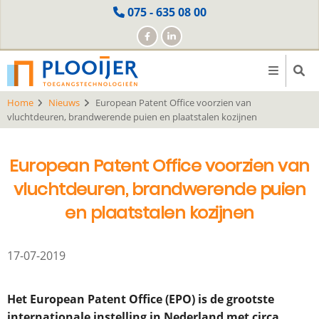
Skip
075 - 635 08 00
to
main
content
Home
Nieuws
European Patent Office voorzien van
vluchtdeuren, brandwerende puien en plaatstalen kozijnen
European Patent Office voorzien van
vluchtdeuren, brandwerende puien
en plaatstalen kozijnen
17-07-2019
Het European Patent Office (EPO) is de grootste
internationale instelling in Nederland met circa