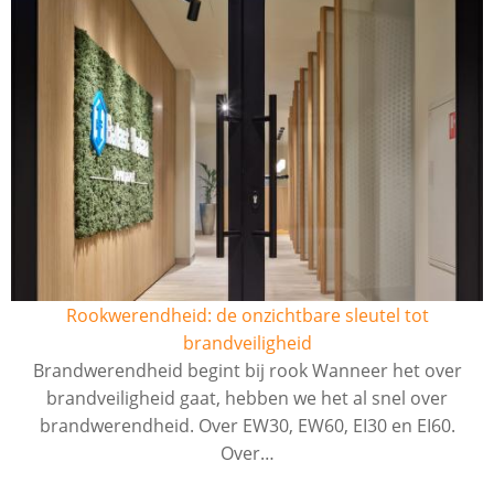
Rookwerendheid: de onzichtbare sleutel tot
brandveiligheid
Brandwerendheid begint bij rook Wanneer het over
brandveiligheid gaat, hebben we het al snel over
brandwerendheid. Over EW30, EW60, EI30 en EI60.
Over…