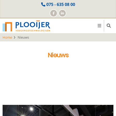
Skip
075 - 635 08 00
to
main
content
Home
Nieuws
Nieuws