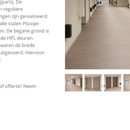
partij. De
n reguliere
ngen zijn gerealiseerd
le stalen Plooijer
en. De begane grond is
n de HPL deuren
t waren de brede
uitgevoerd. Hiervoor
.
 of offerte? Neem