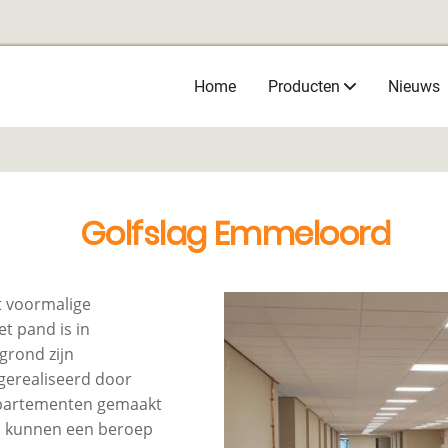
Main
Home
Producten
Nieuws
navigation
Golfslag Emmeloord
t voormalige
et pand is in
grond zijn
erealiseerd door
ppartementen gemaakt
ij kunnen een beroep